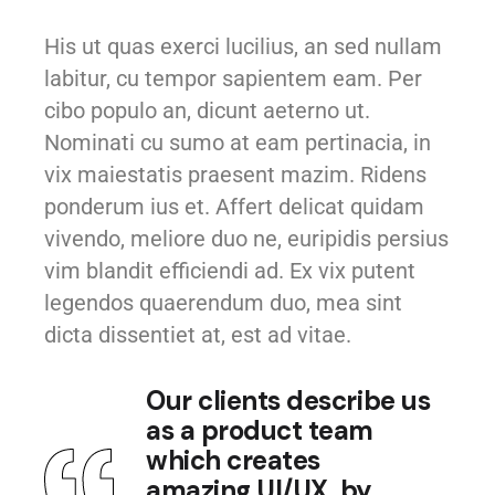
His ut quas exerci lucilius, an sed nullam
labitur, cu tempor sapientem eam. Per
cibo populo an, dicunt aeterno ut.
Nominati cu sumo at eam pertinacia, in
vix maiestatis praesent mazim. Ridens
ponderum ius et. Affert delicat quidam
vivendo, meliore duo ne, euripidis persius
vim blandit efficiendi ad. Ex vix putent
legendos quaerendum duo, mea sint
dicta dissentiet at, est ad vitae.
Our clients describe us
as a product team
which creates
amazing UI/UX, by