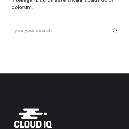
intellegam, ut ius esse tritani lucilius dolor
dolorum.