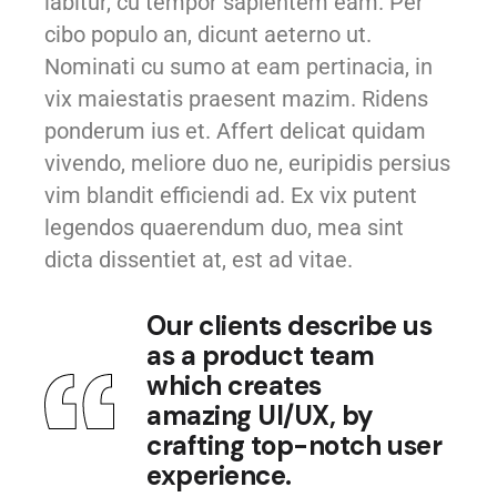
labitur, cu tempor sapientem eam. Per
cibo populo an, dicunt aeterno ut.
Nominati cu sumo at eam pertinacia, in
vix maiestatis praesent mazim. Ridens
ponderum ius et. Affert delicat quidam
vivendo, meliore duo ne, euripidis persius
vim blandit efficiendi ad. Ex vix putent
legendos quaerendum duo, mea sint
dicta dissentiet at, est ad vitae.
Our clients describe us
as a product team
which creates
amazing UI/UX, by
crafting top-notch user
experience.