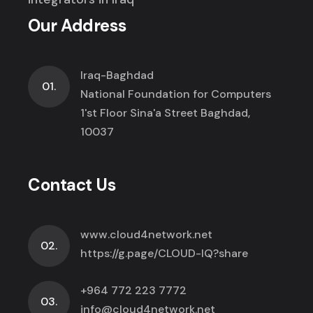
Our Address
Iraq-Baghdad
01.
National Foundation for Computers
1'st Floor Sina'a Street Baghdad,
10037
Contact Us
www.cloud4network.net
02.
https://g.page/CLOUD-IQ?share
+964 772 223 7772
03.
info@cloud4network.net