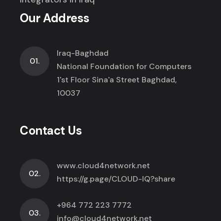
Our Address
Iraq-Baghdad
01.
National Foundation for Computers
1'st Floor Sina'a Street Baghdad,
10037
Contact Us
www.cloud4network.net
02.
https://g.page/CLOUD-IQ?share
+964 772 223 7772
03.
info@cloud4network.net