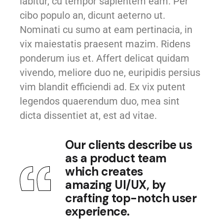
labitur, cu tempor sapientem eam. Per
cibo populo an, dicunt aeterno ut.
Nominati cu sumo at eam pertinacia, in
vix maiestatis praesent mazim. Ridens
ponderum ius et. Affert delicat quidam
vivendo, meliore duo ne, euripidis persius
vim blandit efficiendi ad. Ex vix putent
legendos quaerendum duo, mea sint
dicta dissentiet at, est ad vitae.
Our clients describe us
as a product team
which creates
amazing UI/UX, by
crafting top-notch user
experience.