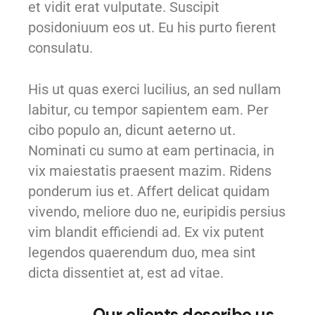
et vidit erat vulputate. Suscipit
posidoniuum eos ut. Eu his purto fierent
consulatu.
His ut quas exerci lucilius, an sed nullam
labitur, cu tempor sapientem eam. Per
cibo populo an, dicunt aeterno ut.
Nominati cu sumo at eam pertinacia, in
vix maiestatis praesent mazim. Ridens
ponderum ius et. Affert delicat quidam
vivendo, meliore duo ne, euripidis persius
vim blandit efficiendi ad. Ex vix putent
legendos quaerendum duo, mea sint
dicta dissentiet at, est ad vitae.
Our clients describe us