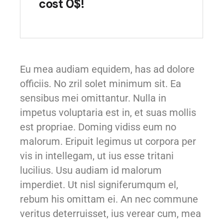
cost 0$!
Eu mea audiam equidem, has ad dolore
officiis. No zril solet minimum sit. Ea
sensibus mei omittantur. Nulla in
impetus voluptaria est in, et suas mollis
est propriae. Doming vidiss eum no
malorum. Eripuit legimus ut corpora per
vis in intellegam, ut ius esse tritani
lucilius. Usu audiam id malorum
imperdiet. Ut nisl signiferumqum el,
rebum his omittam ei. An nec commune
veritus deterruisset, ius verear cum, mea